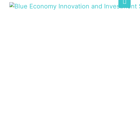
BLOG
Home
/
Uncategorized
/
Temui Slot RTP Paling tinggi dengan Link Slot Paling
dipercaya