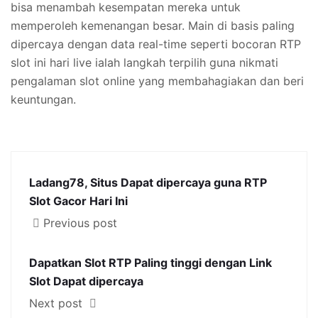
bisa menambah kesempatan mereka untuk
memperoleh kemenangan besar. Main di basis paling
dipercaya dengan data real-time seperti bocoran RTP
slot ini hari live ialah langkah terpilih guna nikmati
pengalaman slot online yang membahagiakan dan beri
keuntungan.
Ladang78, Situs Dapat dipercaya guna RTP
Slot Gacor Hari Ini
Previous post
Dapatkan Slot RTP Paling tinggi dengan Link
Slot Dapat dipercaya
Next post