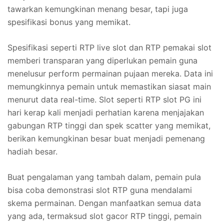
tawarkan kemungkinan menang besar, tapi juga
spesifikasi bonus yang memikat.
Spesifikasi seperti RTP live slot dan RTP pemakai slot
memberi transparan yang diperlukan pemain guna
menelusur perform permainan pujaan mereka. Data ini
memungkinnya pemain untuk memastikan siasat main
menurut data real-time. Slot seperti RTP slot PG ini
hari kerap kali menjadi perhatian karena menjajakan
gabungan RTP tinggi dan spek scatter yang memikat,
berikan kemungkinan besar buat menjadi pemenang
hadiah besar.
Buat pengalaman yang tambah dalam, pemain pula
bisa coba demonstrasi slot RTP guna mendalami
skema permainan. Dengan manfaatkan semua data
yang ada, termaksud slot gacor RTP tinggi, pemain