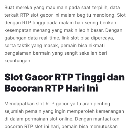
Buat mereka yang mau main pada saat terpilih, data
terkait RTP slot gacor ini malam begitu menolong. Slot
dengan RTP tinggi pada malam hari sering berikan
kesempatan menang yang makin lebih besar. Dengan
gabungan data real-time, link slot bisa dipercaya,
serta taktik yang masak, pemain bisa nikmati
pengalaman bermain yang sengit sekalian beri
keuntungan.
Slot Gacor RTP Tinggi dan
Bocoran RTP Hari Ini
Mendapatkan slot RTP gacor yaitu arah penting
sejumlah pemain yang ingin memperoleh kemenangan
di dalam permainan slot online. Dengan manfaatkan
bocoran RTP slot ini hari, pemain bisa memutuskan