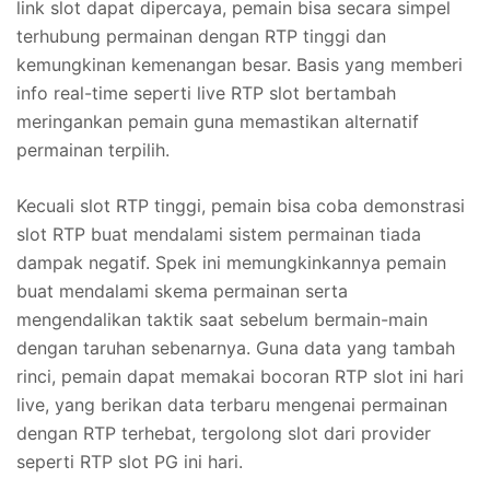
link slot dapat dipercaya, pemain bisa secara simpel
terhubung permainan dengan RTP tinggi dan
kemungkinan kemenangan besar. Basis yang memberi
info real-time seperti live RTP slot bertambah
meringankan pemain guna memastikan alternatif
permainan terpilih.
Kecuali slot RTP tinggi, pemain bisa coba demonstrasi
slot RTP buat mendalami sistem permainan tiada
dampak negatif. Spek ini memungkinkannya pemain
buat mendalami skema permainan serta
mengendalikan taktik saat sebelum bermain-main
dengan taruhan sebenarnya. Guna data yang tambah
rinci, pemain dapat memakai bocoran RTP slot ini hari
live, yang berikan data terbaru mengenai permainan
dengan RTP terhebat, tergolong slot dari provider
seperti RTP slot PG ini hari.