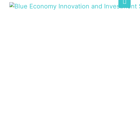
BLOG
Home
/
Uncategorized
/
Dapatkan Slot RTP Paling tinggi dengan Link Slot Dapat
dipercaya