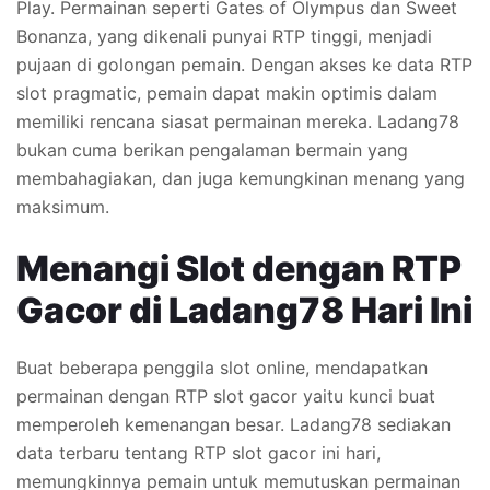
Play. Permainan seperti Gates of Olympus dan Sweet
Bonanza, yang dikenali punyai RTP tinggi, menjadi
pujaan di golongan pemain. Dengan akses ke data RTP
slot pragmatic, pemain dapat makin optimis dalam
memiliki rencana siasat permainan mereka. Ladang78
bukan cuma berikan pengalaman bermain yang
membahagiakan, dan juga kemungkinan menang yang
maksimum.
Menangi Slot dengan RTP
Gacor di Ladang78 Hari Ini
Buat beberapa penggila slot online, mendapatkan
permainan dengan RTP slot gacor yaitu kunci buat
memperoleh kemenangan besar. Ladang78 sediakan
data terbaru tentang RTP slot gacor ini hari,
memungkinnya pemain untuk memutuskan permainan