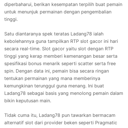
diperbaharui, berikan kesempatan terpilih buat pemain
untuk menunjuk permainan dengan pengembalian
tinggi.
Satu diantaranya spek teratas Ladang78 ialah
kebolehannya guna tampilkan RTP slot gacor ini hari
secara real-time. Slot gacor yaitu slot dengan RTP
tinggi yang kerap memberi kemenangan besar serta
spesifikasi bonus menarik seperti scatter serta free
spin. Dengan data ini, pemain bisa secara ringan
tentukan permainan yang mana memberinya
kemungkinan terunggul guna menang. Ini buat
Ladang78 sebagai basis yang menolong pemain dalam
bikin keputusan main.
Tidak cuma itu, Ladang78 pun tawarkan bermacam
alternatif slot dari provider beken seperti Pragmatic