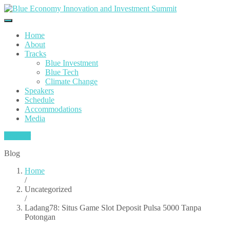
Home
About
Tracks
Blue Investment
Blue Tech
Climate Change
Speakers
Schedule
Accommodations
Media
Register
Blog
Home
/
Uncategorized
/
Ladang78: Situs Game Slot Deposit Pulsa 5000 Tanpa
Potongan